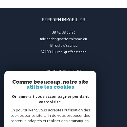
PERFORM IMMOBILIER
06 42 06 38 23
mfriedrich@performimmo.eu
18 route d'Eschau
67400
illkirch-graffenstaden
NOUS SUIVRE SUR
Comme beaucoup, notre site
utilise les cookies
On aimerait vous accompagner pendant
votre visite.
En poursuivant, vous acceptez l'utilisation des
ADHÉRENTS
cookies par ce site, afin de vous proposer des
contenus adaptés et réaliser des statistiques !