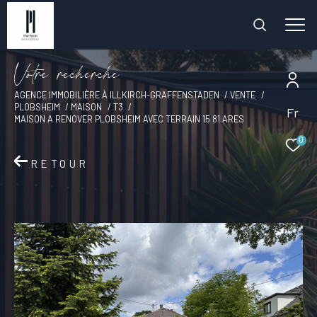
V
o
t
r
e
r
e
c
h
e
r
c
h
e
AGENCE IMMOBILIÈRE À ILLKIRCH-GRAFFENSTADEN
VENTE
PLOBSHEIM
MAISON
T3
Fr
MAISON A RENOVER PLOBSHEIM AVEC TERRAIN 15 81 ARES
0
RETOUR