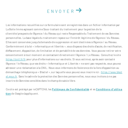
ENVOYER
Les informations recueillies sur ce formulaire sont enregistrées dans un fichier informatisé par
La Boite Immo agissant comme Sous-traitant du traitement pour la gestion de la
clientèle/prospects de l'Agence / du Réseau qui reste Responsable du Traitement de vos Données
personnelles. La base légale du traitement repose sur l'intérêt légitime de l'Agence / du Réseau.
Elles sont conservées jusqu'à demande de suppression et sont destinées à l'Agence / au Réseau.
Conformément à la loi « informatique et libertés », vous disposez des droits d’accès, de rectification,
d’effacement, d’opposition, de limitation et de portabilité de vos données. Vous pouvez retirer votre
consentement à tout moment en contactant directement l’Agence / Le Réseau. Consultez le site
https://cnil.fr/fr
pour plus d’informations sur vos droits. Si vous estimez, après avoir contacté
l'Agence / le Réseau, que vos droits « Informatique et Libertés » ne sont pas respectés, vous pouvez
adresser une réclamation à la CNIL. Nous vous informons de l’existence de la liste d'opposition au
démarchage téléphonique « Bloctel », sur laquelle vous pouvez vous inscrire ici :
https://www.bloct
el.gouv.fr
. Dans le cadre de la protection des Données personnelles, nous vous invitons à ne pas
inscrire de Données sensibles dans le champ de saisie libre.
Ce site est protégé par reCAPTCHA, les
Politiques de Confidentialité
et es
Conditions d'utilisa
tion
de Google s'appliquent.