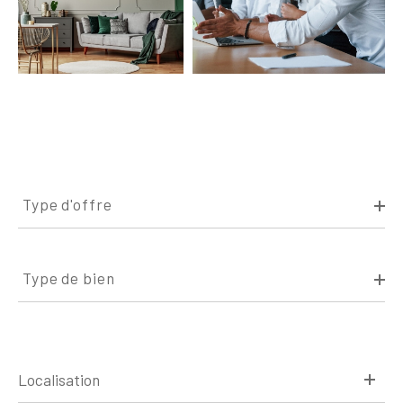
Type
d'offre
Type d'offre
Type
de
Type de bien
bien