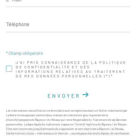
*
Téléphone
* Champ obligatoire
J'AI PRIS CONNAISSANCE DE LA POLITIQUE
DE CONFIDENTIALITÉ ET DES
INFORMATIONS RELATIVES AU TRAITEMENT
DE MES DONNÉES PERSONNELLES (*)*
ENVOYER
Les informations recueillies sur ce formulaire sont enregistrées dans un fichier informatisé par
La Boite Immo agissant comme Sous-traitant du traitement pour la gestion de la
clientèle/prospects de l'Agence / du Réseau qui reste Responsable du Traitement de vos Données
personnelles. La base légale du traitement repose sur l'intérêt légitime de l'Agence / du Réseau.
Elles sont conservées jusqu'à demande de suppression et sont destinées à l'Agence / au Réseau.
Conformément à la loi « informatique et libertés », vous disposez des droits d’accès, de rectification,