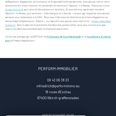
d’effacement, d’opposition, de limitation et de portabilité de vos données. Vous pouvez retirer votre
consentement à tout moment en contactant directement l’Agence / Le Réseau. Consultez le site
https://cnil.fr/fr
pour plus d’informations sur vos droits. Si vous estimez, après avoir contacté
l'Agence / le Réseau, que vos droits « Informatique et Libertés » ne sont pas respectés, vous pouvez
adresser une réclamation à la CNIL. Nous vous informons de l’existence de la liste d'opposition au
démarchage téléphonique « Bloctel », sur laquelle vous pouvez vous inscrire ici :
https://www.bloct
el.gouv.fr
. Dans le cadre de la protection des Données personnelles, nous vous invitons à ne pas
inscrire de Données sensibles dans le champ de saisie libre.
Ce site est protégé par reCAPTCHA, les
Politiques de Confidentialité
et es
Conditions d'utilisa
tion
de Google s'appliquent.
PERFORM IMMOBILIER
06 42 06 38 23
mfriedrich@performimmo.eu
18 route d'Eschau
67400
illkirch-graffenstaden
NOUS SUIVRE SUR