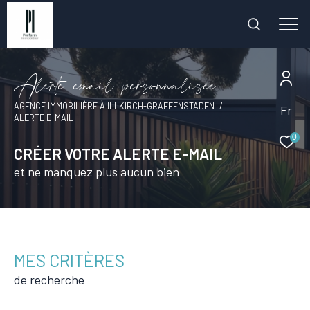
A
l
e
r
t
e
e
m
a
i
l
p
e
r
s
o
n
n
a
l
i
s
é
e
AGENCE IMMOBILIÈRE À ILLKIRCH-GRAFFENSTADEN
Fr
ALERTE E-MAIL
0
CRÉER VOTRE ALERTE E-MAIL
et ne manquez plus aucun bien
MES CRITÈRES
de recherche