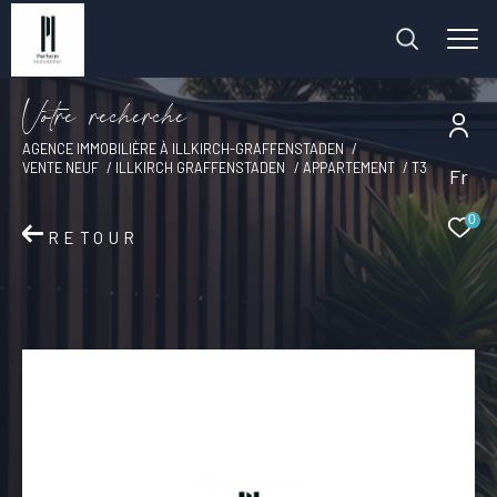
V
o
t
r
e
r
e
c
h
e
r
c
h
e
AGENCE IMMOBILIÈRE À ILLKIRCH-GRAFFENSTADEN
VENTE NEUF
ILLKIRCH GRAFFENSTADEN
APPARTEMENT
T3
Fr
0
RETOUR