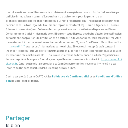
Les informations recueillies sur ce formulaire sont enregistrées dans un fichier informatisé par
La Boite Immo agissant comme Sous-traitant du traitement pour la gestion de la
clientèle/prospects de l'Agence / du Réseau qui reste Responsable du Traitement de vos Données
personnelles. La base légale du traitement repose sur l'intérêt légitime de l'Agence / du Réseau.
Elles sont conservées jusqu'à demande de suppression et sont destinées à l'Agence / au Réseau.
Conformément à la loi « informatique et libertés », vous disposez des droits d’accès, de rectification,
d’effacement, d’opposition, de limitation et de portabilité de vos données. Vous pouvez retirer votre
consentement à tout moment en contactant directement l’Agence / Le Réseau. Consultez le site
https://cnil.fr/fr
pour plus d’informations sur vos droits. Si vous estimez, après avoir contacté
l'Agence / le Réseau, que vos droits « Informatique et Libertés » ne sont pas respectés, vous pouvez
adresser une réclamation à la CNIL. Nous vous informons de l’existence de la liste d'opposition au
démarchage téléphonique « Bloctel », sur laquelle vous pouvez vous inscrire ici :
https://www.bloct
el.gouv.fr
. Dans le cadre de la protection des Données personnelles, nous vous invitons à ne pas
inscrire de Données sensibles dans le champ de saisie libre.
Ce site est protégé par reCAPTCHA, les
Politiques de Confidentialité
et es
Conditions d'utilisa
tion
de Google s'appliquent.
partager
le bien