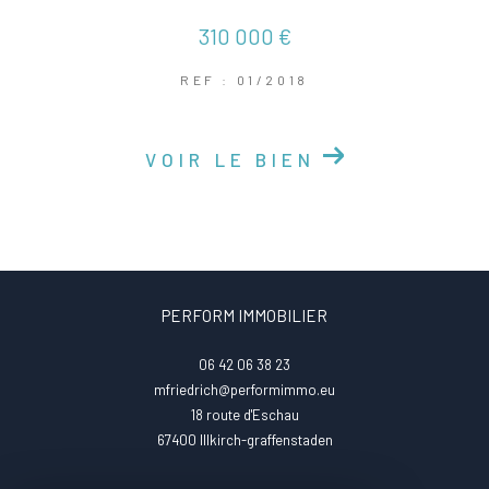
310 000 €
REF : 01/2018
VOIR LE BIEN
PERFORM IMMOBILIER
06 42 06 38 23
mfriedrich@performimmo.eu
18 route d'Eschau
67400
illkirch-graffenstaden