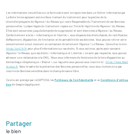
Les informations recueillies sur ce formulaire sont enregistrées dans un fichier informatisé par
La Boite Immo agissant comme Sous-traitant du traitement pour la gestion de la
clientèle/prospects de l'Agence / du Réseau qui reste Responsable du Traitement de vos Données
personnelles. La base légale du traitement repose sur l'intérêt légitime de l'Agence / du Réseau.
Elles sont conservées jusqu'à demande de suppression et sont destinées à l'Agence / au Réseau.
Conformément à la loi « informatique et libertés », vous disposez des droits d’accès, de rectification,
d’effacement, d’opposition, de limitation et de portabilité de vos données. Vous pouvez retirer votre
consentement à tout moment en contactant directement l’Agence / Le Réseau. Consultez le site
https://cnil.fr/fr
pour plus d’informations sur vos droits. Si vous estimez, après avoir contacté
l'Agence / le Réseau, que vos droits « Informatique et Libertés » ne sont pas respectés, vous pouvez
adresser une réclamation à la CNIL. Nous vous informons de l’existence de la liste d'opposition au
démarchage téléphonique « Bloctel », sur laquelle vous pouvez vous inscrire ici :
https://www.bloct
el.gouv.fr
. Dans le cadre de la protection des Données personnelles, nous vous invitons à ne pas
inscrire de Données sensibles dans le champ de saisie libre.
Ce site est protégé par reCAPTCHA, les
Politiques de Confidentialité
et es
Conditions d'utilisa
tion
de Google s'appliquent.
partager
le bien