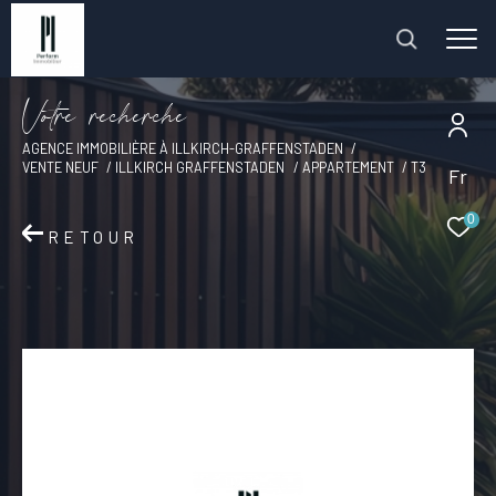
V
o
t
r
e
r
e
c
h
e
r
c
h
e
AGENCE IMMOBILIÈRE À ILLKIRCH-GRAFFENSTADEN
VENTE NEUF
ILLKIRCH GRAFFENSTADEN
APPARTEMENT
T3
Fr
0
RETOUR