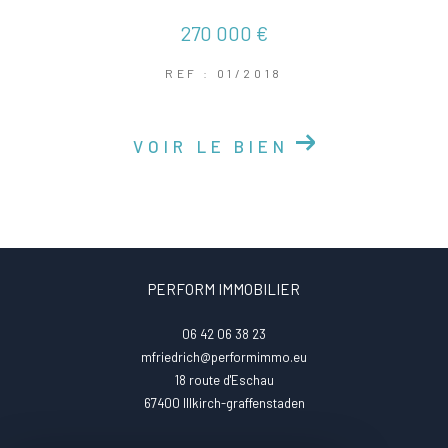
270 000 €
REF : 01/2018
VOIR LE BIEN
PERFORM IMMOBILIER
06 42 06 38 23
mfriedrich@performimmo.eu
18 route d'Eschau
67400
illkirch-graffenstaden