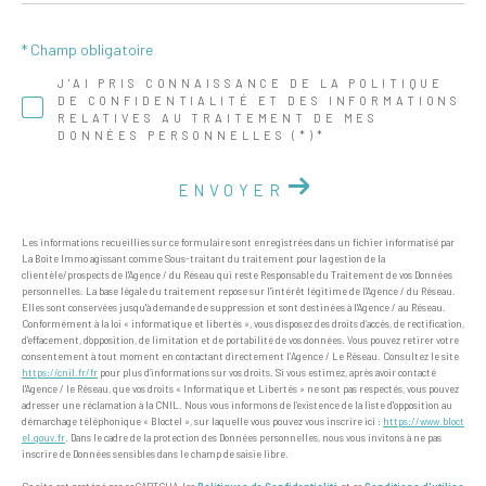
* Champ obligatoire
J'AI PRIS CONNAISSANCE DE LA POLITIQUE
DE CONFIDENTIALITÉ ET DES INFORMATIONS
RELATIVES AU TRAITEMENT DE MES
DONNÉES PERSONNELLES (*)*
ENVOYER
Les informations recueillies sur ce formulaire sont enregistrées dans un fichier informatisé par
La Boite Immo agissant comme Sous-traitant du traitement pour la gestion de la
clientèle/prospects de l'Agence / du Réseau qui reste Responsable du Traitement de vos Données
personnelles. La base légale du traitement repose sur l'intérêt légitime de l'Agence / du Réseau.
Elles sont conservées jusqu'à demande de suppression et sont destinées à l'Agence / au Réseau.
Conformément à la loi « informatique et libertés », vous disposez des droits d’accès, de rectification,
d’effacement, d’opposition, de limitation et de portabilité de vos données. Vous pouvez retirer votre
consentement à tout moment en contactant directement l’Agence / Le Réseau. Consultez le site
https://cnil.fr/fr
pour plus d’informations sur vos droits. Si vous estimez, après avoir contacté
l'Agence / le Réseau, que vos droits « Informatique et Libertés » ne sont pas respectés, vous pouvez
adresser une réclamation à la CNIL. Nous vous informons de l’existence de la liste d'opposition au
démarchage téléphonique « Bloctel », sur laquelle vous pouvez vous inscrire ici :
https://www.bloct
el.gouv.fr
. Dans le cadre de la protection des Données personnelles, nous vous invitons à ne pas
inscrire de Données sensibles dans le champ de saisie libre.