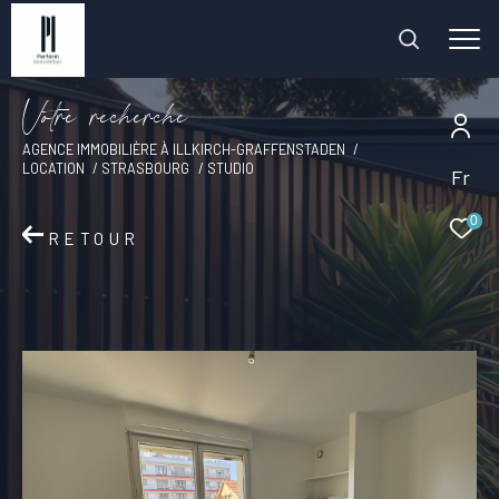
V
o
t
r
e
r
e
c
h
e
r
c
h
e
AGENCE IMMOBILIÈRE À ILLKIRCH-GRAFFENSTADEN
LOCATION
STRASBOURG
STUDIO
Fr
0
RETOUR