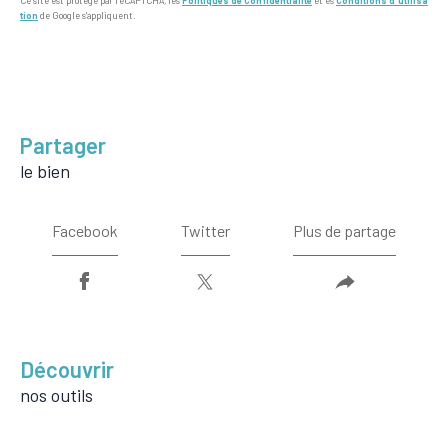
Ce site est protégé par reCAPTCHA, les
Politiques de Confidentialité
et es
Conditions d'utilisa
tion
de Google s'appliquent.
partager
le bien
Facebook
Twitter
Plus de partage
découvrir
nos outils