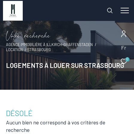
V
o
t
r
e
r
e
c
h
e
r
c
h
e
AGENCE IMMOBILIÈRE À ILLKIRCH-GRAFFENSTADEN
Fr
LOCATION
STRASBOURG
0
LOGEMENTS À LOUER SUR STRASBOURG
DÉSOLÉ
Aucun bien ne correspond à vos critères de
recherche