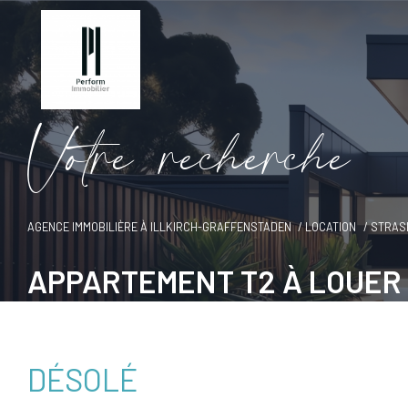
V
o
t
r
e
r
e
c
h
e
r
c
h
e
AGENCE IMMOBILIÈRE À ILLKIRCH-GRAFFENSTADEN
LOCATION
STRAS
APPARTEMENT T2 À LOUER
DÉSOLÉ