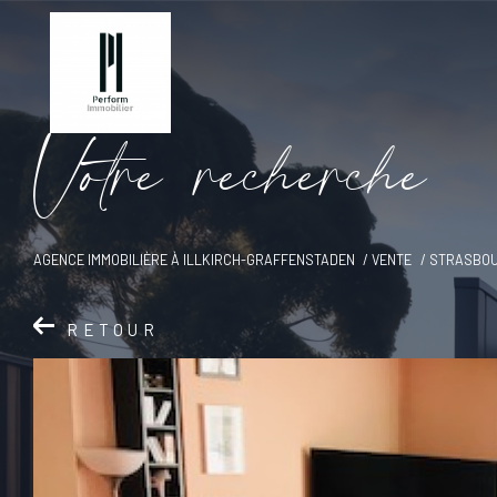
V
o
t
r
e
r
e
c
h
e
r
c
h
e
AGENCE IMMOBILIÈRE À ILLKIRCH-GRAFFENSTADEN
VENTE
STRASBO
RETOUR