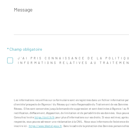
Message
*
* Champ obligatoire
J'AI PRIS CONNAISSANCE DE LA POLITIQ
INFORMATIONS RELATIVES AU TRAITEME
Les informations recueillies sur ce formulaire sont enregistrées dans un fichier informatisé pa
clientèle/prospects de l'Agence / du Réseau qui reste Responsable du Traitement de vos Données p
Réseau. Elles sont conservées jusqu'à demande de suppression et sont destinées à l'Agence / au Rés
rectification, d’effacement, d’opposition, de limitation et de portabilité de vos données. Vous 
Consultez le site
https://cnil.fr/fr
pour plus d’informations sur vos droits. Si vous estimez, après 
respectés, vous pouvez adresser une réclamation à la CNIL. Nous vous informons de l’existence de 
inscrire ici :
https://www.bloctel.gouv.fr
. Dans le cadre de la protection des Données personnelles