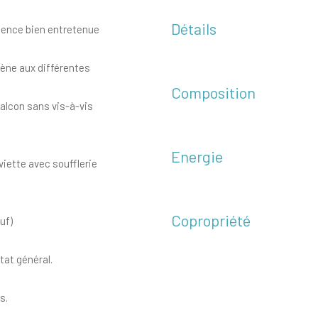
Détails
idence bien entretenue
ène aux différentes
Composition
balcon sans vis-à-vis
Energie
viette avec soufflerie
Copropriété
uf)
tat général.
s.