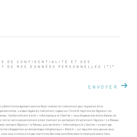
UE DE CONFIDENTIALITÉ ET DES
NT DE MES DONNÉES PERSONNELLES (*)*
ENVOYER
r La Boite Immo agissant comme Sous-traitant du traitement pour la gestion de la
ersonnelles. La base légale du traitement repose sur l'intérêt légitime de l'Agence / du
eau. Conformément à la loi « informatique et libertés », vous disposez des droits d’accès, de
pouvez retirer votre consentement à tout moment en contactant directement l’Agence / Le Réseau.
avoir contacté l'Agence / le Réseau, que vos droits « Informatique et Libertés » ne sont pas
la liste d'opposition au démarchage téléphonique « Bloctel », sur laquelle vous pouvez vous
, nous vous invitons à ne pas inscrire de Données sensibles dans le champ de saisie libre.