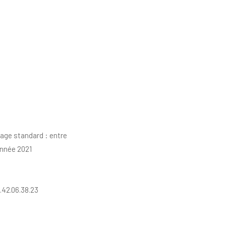
age standard : entre
année 2021
.42.06.38.23