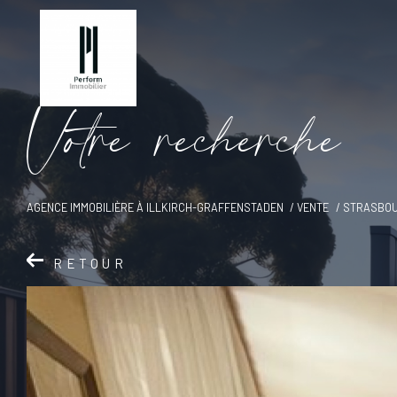
V
o
t
r
e
r
e
c
h
e
r
c
h
e
AGENCE IMMOBILIÈRE À ILLKIRCH-GRAFFENSTADEN
VENTE
STRASBO
RETOUR