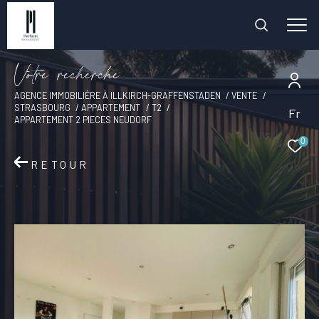
V
o
t
r
e
r
e
c
h
e
r
c
h
e
AGENCE IMMOBILIÈRE À ILLKIRCH-GRAFFENSTADEN
VENTE
STRASBOURG
APPARTEMENT
T2
Fr
APPARTEMENT 2 PIECES NEUDORF
0
RETOUR