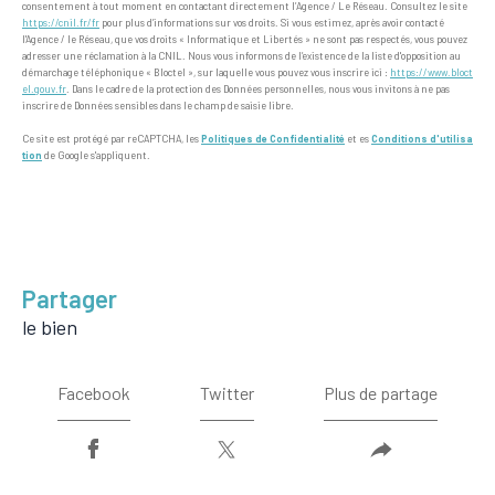
consentement à tout moment en contactant directement l’Agence / Le Réseau. Consultez le site
https://cnil.fr/fr
pour plus d’informations sur vos droits. Si vous estimez, après avoir contacté
l'Agence / le Réseau, que vos droits « Informatique et Libertés » ne sont pas respectés, vous pouvez
adresser une réclamation à la CNIL. Nous vous informons de l’existence de la liste d'opposition au
démarchage téléphonique « Bloctel », sur laquelle vous pouvez vous inscrire ici :
https://www.bloct
el.gouv.fr
. Dans le cadre de la protection des Données personnelles, nous vous invitons à ne pas
inscrire de Données sensibles dans le champ de saisie libre.
Ce site est protégé par reCAPTCHA, les
Politiques de Confidentialité
et es
Conditions d'utilisa
tion
de Google s'appliquent.
partager
le bien
Facebook
Twitter
Plus de partage