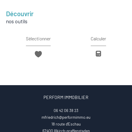
découvrir
nos outils
Sélectionner
Calculer
PERFORM IMMOBILIER
06 42 06 38 23
mfriedrich@performimmo.eu
18 route d'Eschau
67400
illkirch-graffenstaden