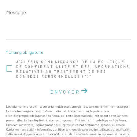
Message
*
* Champ obligatoire
J'AI PRIS CONNAISSANCE DE LA POLITIQUE
DE CONFIDENTIALITÉ ET DES INFORMATIONS
RELATIVES AU TRAITEMENT DE MES
DONNÉES PERSONNELLES (*)*
ENVOYER
Les informations recueillies sur ce formulaire sont enregistrées dans un fichier informatisé par
La Boite Immo agissant comme Sous-traitant du traitement pour la gestion de la
clientèle/prospects de l'Agence / du Réseau qui reste Responsable du Traitement de vos Données
personnelles. La base légale du traitement repose sur l'intérêt légitime de l'Agence / du Réseau.
Elles sont conservées jusqu'à demande de suppression et sont destinées à l'Agence / au Réseau.
Conformément à la loi « informatique et libertés », vous disposez des droits d’accès, de rectification,
d’effacement, d’opposition, de limitation et de portabilité de vos données. Vous pouvez retirer votre