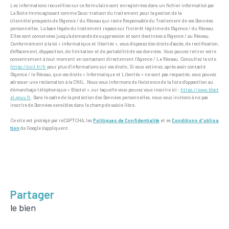
Les informations recueillies sur ce formulaire sont enregistrées dans un fichier informatisé par
La Boite Immo agissant comme Sous-traitant du traitement pour la gestion de la
clientèle/prospects de l'Agence / du Réseau qui reste Responsable du Traitement de vos Données
personnelles. La base légale du traitement repose sur l'intérêt légitime de l'Agence / du Réseau.
Elles sont conservées jusqu'à demande de suppression et sont destinées à l'Agence / au Réseau.
Conformément à la loi « informatique et libertés », vous disposez des droits d’accès, de rectification,
d’effacement, d’opposition, de limitation et de portabilité de vos données. Vous pouvez retirer votre
consentement à tout moment en contactant directement l’Agence / Le Réseau. Consultez le site
https://cnil.fr/fr
pour plus d’informations sur vos droits. Si vous estimez, après avoir contacté
l'Agence / le Réseau, que vos droits « Informatique et Libertés » ne sont pas respectés, vous pouvez
adresser une réclamation à la CNIL. Nous vous informons de l’existence de la liste d'opposition au
démarchage téléphonique « Bloctel », sur laquelle vous pouvez vous inscrire ici :
https://www.bloct
el.gouv.fr
. Dans le cadre de la protection des Données personnelles, nous vous invitons à ne pas
inscrire de Données sensibles dans le champ de saisie libre.
Ce site est protégé par reCAPTCHA, les
Politiques de Confidentialité
et es
Conditions d'utilisa
tion
de Google s'appliquent.
partager
le bien