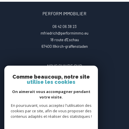
PERFORM IMMOBILIER
06 42 06 38 23
mfriedrich@performimmo.eu
18 route d'Eschau
67400
illkirch-graffenstaden
NOUS SUIVRE SUR
Comme beaucoup, notre site
utilise les cookies
On aimerait vous accompagner pendant
votre visite.
En poursuivant, vous acceptez l'utilisation des
ADHÉRENTS
cookies par ce site, afin de vous proposer des
contenus adaptés et réaliser des statistiques !