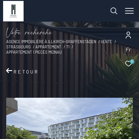
V
o
t
r
e
r
e
c
h
e
r
c
h
e
AGENCE IMMOBILIÈRE À ILLKIRCH-GRAFFENSTADEN
VENTE
STRASBOURG
APPARTEMENT
T1
Fr
APPARTEMENT 1 PIECES MEINAU
0
RETOUR