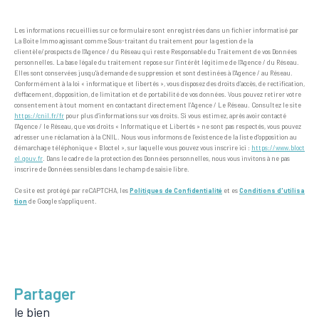
Les informations recueillies sur ce formulaire sont enregistrées dans un fichier informatisé par
La Boite Immo agissant comme Sous-traitant du traitement pour la gestion de la
clientèle/prospects de l'Agence / du Réseau qui reste Responsable du Traitement de vos Données
personnelles. La base légale du traitement repose sur l'intérêt légitime de l'Agence / du Réseau.
Elles sont conservées jusqu'à demande de suppression et sont destinées à l'Agence / au Réseau.
Conformément à la loi « informatique et libertés », vous disposez des droits d’accès, de rectification,
d’effacement, d’opposition, de limitation et de portabilité de vos données. Vous pouvez retirer votre
consentement à tout moment en contactant directement l’Agence / Le Réseau. Consultez le site
https://cnil.fr/fr
pour plus d’informations sur vos droits. Si vous estimez, après avoir contacté
l'Agence / le Réseau, que vos droits « Informatique et Libertés » ne sont pas respectés, vous pouvez
adresser une réclamation à la CNIL. Nous vous informons de l’existence de la liste d'opposition au
démarchage téléphonique « Bloctel », sur laquelle vous pouvez vous inscrire ici :
https://www.bloct
el.gouv.fr
. Dans le cadre de la protection des Données personnelles, nous vous invitons à ne pas
inscrire de Données sensibles dans le champ de saisie libre.
Ce site est protégé par reCAPTCHA, les
Politiques de Confidentialité
et es
Conditions d'utilisa
tion
de Google s'appliquent.
partager
le bien