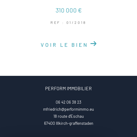
310 000 €
REF : 01/2018
VOIR LE BIEN
PERFORM IMMOBILIER
06 42 06 38 23
mfriedrich@performimmo.eu
18 route d'Eschau
67400
illkirch-graffenstaden