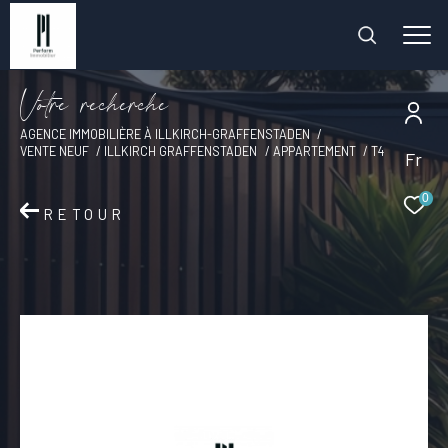
V
o
t
r
e
r
e
c
h
e
r
c
h
e
AGENCE IMMOBILIÈRE À ILLKIRCH-GRAFFENSTADEN
VENTE NEUF
ILLKIRCH GRAFFENSTADEN
APPARTEMENT
T4
Fr
0
RETOUR